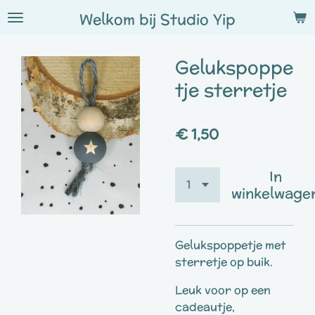
Ga
Welkom bij
Studio
Yip
direct
naar
Gelukspoppe
de
hoofdinhoud
tje sterretje
€ 1,50
In
winkelwage
Gelukspoppetje met
sterretje op buik.
Leuk voor op een
cadeautje,