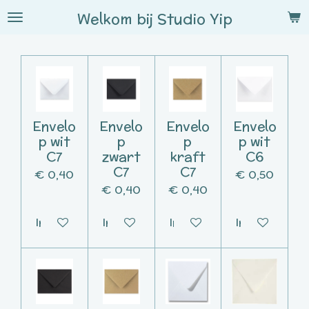
Ga
Welkom bij
Studio
Yip
direct
naar
de
hoofdinhoud
Envelo
Envelo
Envelo
Envelo
p wit
p
p
p wit
C7
zwart
kraft
C6
C7
C7
€ 0,40
€ 0,50
€ 0,40
€ 0,40
In winkelwagen
In winkelwagen
In winkelwagen
In winkelwag