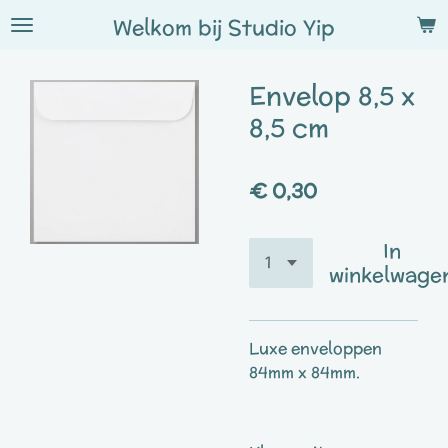
Ga
Welkom bij
Studio
Yip
direct
naar
Envelop 8,5 x
de
hoofdinhoud
8,5 cm
€ 0,30
In
winkelwage
Luxe enveloppen
84mm x 84mm.