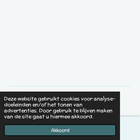
Deze website gebruikt cookies voor analyse-
© 2022 - 2026 Studio Yip
doeleinden en/of het tonen van
Powered by
JouwWeb
advertenties. Door gebruik te blijven maken
van de site gaat u hiermee akkoord.
Akkoord
E-mailadres
Instagram