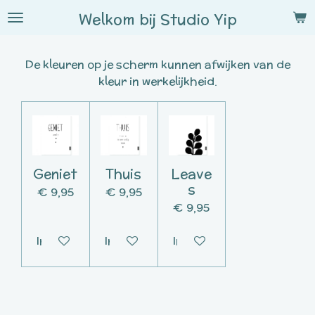
Ga
Welkom bij
Studio
Yip
direct
naar
De kleuren op je scherm kunnen afwijken van de
de
kleur in werkelijkheid.
hoofdinhoud
Geniet
Thuis
Leave
s
€ 9,95
€ 9,95
€ 9,95
In winkelwagen
In winkelwagen
In winkelwagen