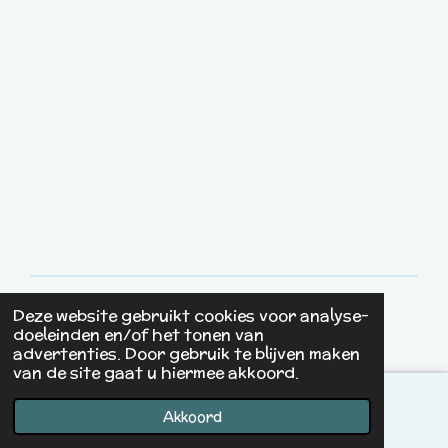
Deze website gebruikt cookies voor analyse-
© 2022 - 2026 Studio Yip
doeleinden en/of het tonen van
Powered by
JouwWeb
advertenties. Door gebruik te blijven maken
van de site gaat u hiermee akkoord.
Akkoord
E-mailadres
Instagram