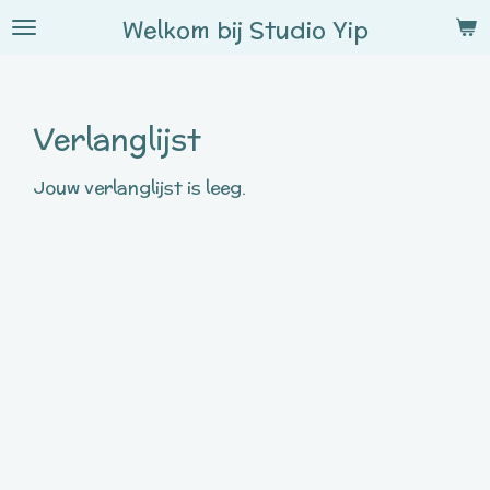
Ga
Welkom bij
Studio
Yip
direct
naar
de
hoofdinhoud
Verlanglijst
Jouw verlanglijst is leeg.