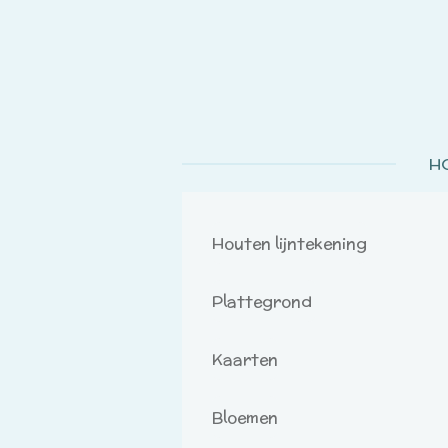
Ga
direct
naar
de
hoofdinhoud
H
Houten lijntekening
Plattegrond
Kaarten
Bloemen