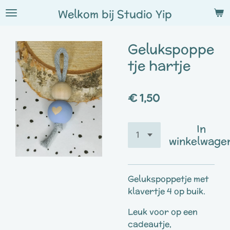
Ga
Welkom bij
Studio
Yip
direct
naar
Gelukspoppe
de
hoofdinhoud
tje hartje
€ 1,50
In
winkelwage
Gelukspoppetje met
klavertje 4 op buik.
Leuk voor op een
cadeautje,