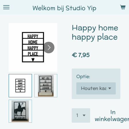
Ga
Welkom bij
Studio
Yip
direct
naar
Happy home
de
hoofdinhoud
happy place
€ 7,95
Optie:
In
winkelwage