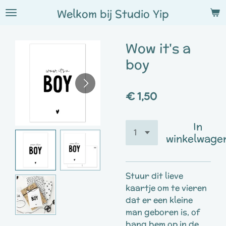
Ga
Welkom bij
Studio
Yip
direct
naar
Wow it's a
de
hoofdinhoud
boy
€ 1,50
In
winkelwage
Stuur dit lieve
kaartje om te vieren
dat er een kleine
man geboren is, of
hang hem op in de