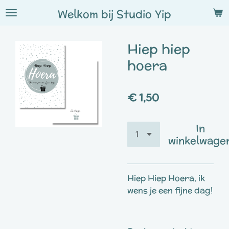
Ga
Welkom bij
Studio
Yip
direct
naar
Hiep hiep
de
hoofdinhoud
hoera
€ 1,50
In
winkelwage
Hiep Hiep Hoera, ik
wens je een fijne dag!