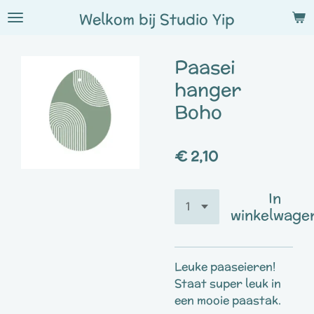
Ga
Welkom bij
Studio
Yip
direct
naar
Paasei
de
hoofdinhoud
hanger
Boho
€ 2,10
In
winkelwage
Leuke paaseieren!
Staat super leuk in
een mooie paastak.