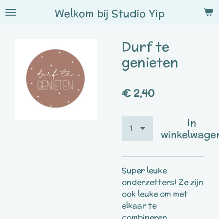
Ga
Welkom bij
Studio
Yip
direct
naar
Durf te
de
hoofdinhoud
genieten
€ 2,40
In
winkelwage
Super leuke
onderzetters! Ze zijn
ook leuke om met
elkaar te
combineren.