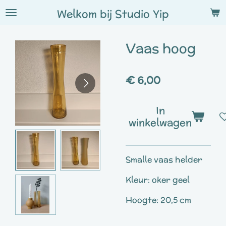
Ga
Welkom bij
Studio
Yip
direct
naar
Vaas hoog
de
hoofdinhoud
€ 6,00
In
winkelwagen
Smalle vaas helder
Kleur: oker geel
Hoogte: 20,5 cm