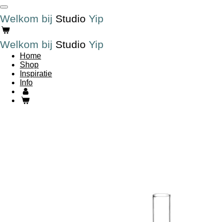
Ga
Welkom bij
Studio
Yip
direct
naar
de
Welkom bij
Studio
Yip
hoofdinhoud
Home
Shop
Inspiratie
Info