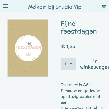
Ga
Welkom bij
Studio
Yip
direct
naar
Fijne
de
hoofdinhoud
feestdagen
€ 1,25
In
winkelwage
De kaart is A6-
formaat en gedrukt
op stevig papier met
een
glanzende uitstraling.