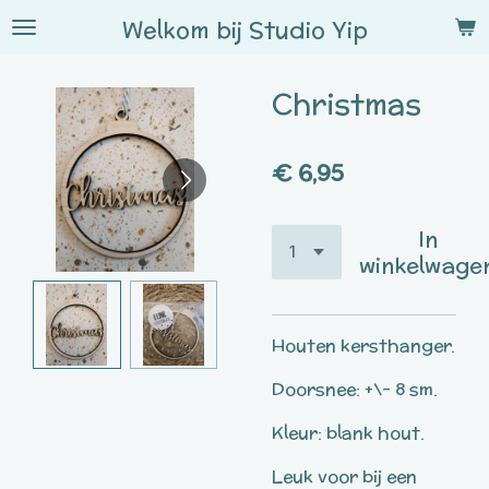
Ga
Welkom bij
Studio
Yip
direct
naar
Christmas
de
hoofdinhoud
€ 6,95
In
winkelwage
Houten kersthanger.
Doorsnee: +\- 8 sm.
Kleur: blank hout.
Leuk voor bij een