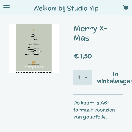
Ga
Welkom bij
Studio
Yip
direct
naar
Merry X-
de
hoofdinhoud
Mas
€ 1,50
In
winkelwage
De kaart is A6-
formaat voorzien
van goudfolie.