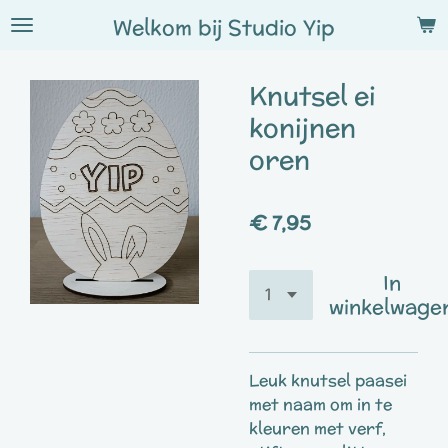
Ga
Welkom bij
Studio
Yip
direct
naar
Knutsel ei
de
hoofdinhoud
konijnen
oren
€ 7,95
In
winkelwage
Leuk knutsel paasei
met naam om in te
kleuren met verf,