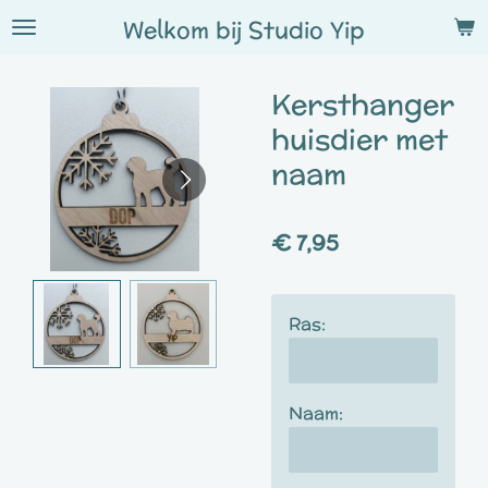
Ga
Welkom bij
Studio
Yip
direct
naar
Kersthanger
de
hoofdinhoud
huisdier met
naam
€ 7,95
Ras:
Naam: