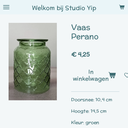
Ga
Welkom bij
Studio
Yip
direct
naar
Vaas
de
hoofdinhoud
Perano
€ 4,25
In
winkelwagen
Doorsnee: 10,4 cm
Hoogte: 14,5 cm
Kleur: groen