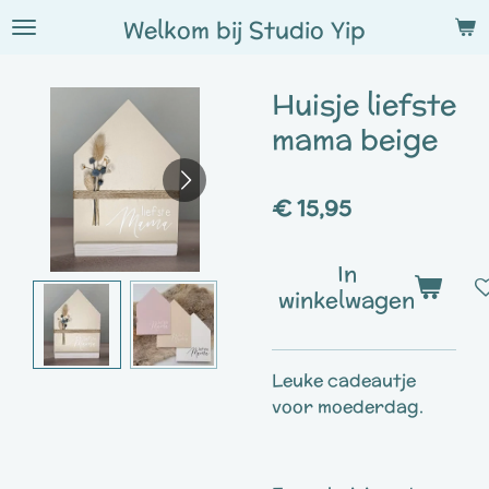
Ga
Welkom bij
Studio
Yip
direct
naar
Huisje liefste
de
hoofdinhoud
mama beige
€ 15,95
In
winkelwagen
Leuke cadeautje
voor moederdag.