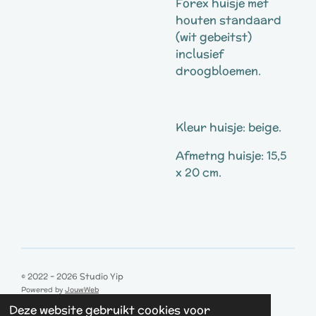
Forex huisje met
houten standaard
(wit gebeitst)
inclusief
droogbloemen.
Kleur huisje: beige.
Afmetng huisje: 15,5
x 20 cm.
© 2022 - 2026 Studio Yip
Powered by
JouwWeb
Deze website gebruikt cookies voor