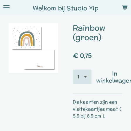
Ga
Welkom bij
Studio
Yip
direct
naar
Rainbow
de
hoofdinhoud
(groen)
€ 0,75
In
winkelwage
De kaarten zijn een
visitekaartjes maat (
5,5 bij 8,5 cm ).