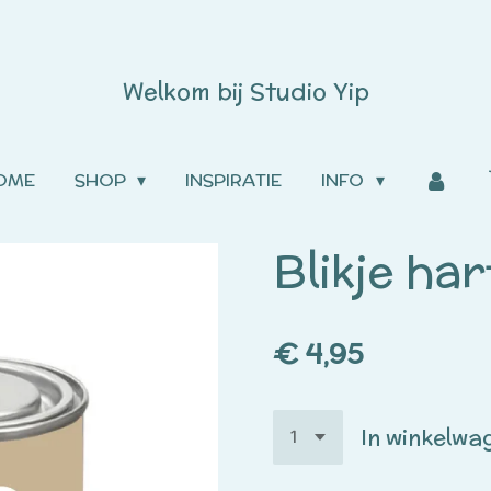
Welkom bij
Studio
Yip
OME
SHOP
INSPIRATIE
INFO
Blikje har
€ 4,95
In winkelwa